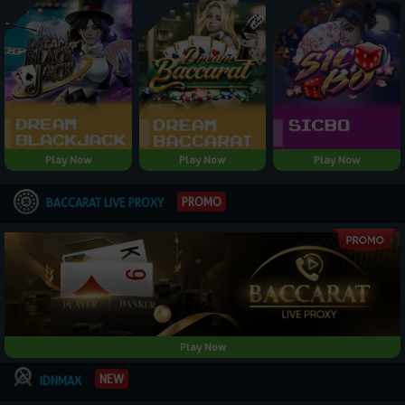
Play Now
Play Now
Play Now
PROMO
BACCARAT LIVE PROXY
Play Now
NEW
IDNMAX