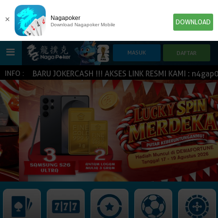
×
Nagapoker
DOWNLOAD
Download Nagapoker Mobile
 TERBARU JOKERCASH !!! AKSES LINK RESMI KAMI : n4gap0k3
INFO :
HOME
POKER
SLOT GAME
IDN E-LOTTERY
NEW
NEW
SPORTBOOK
LIVE CASINO
IDNLIVE
NEW
TOGEL
ESPORTS
ARCADE
NEW
NEW
NEW
IDNTRADE
TEMBAK IKAN
IDNRAFFLE