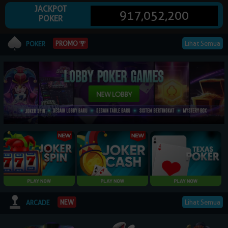
JACKPOT
917,052,200
POKER
© 2026 NagaPoker. All Rights Reserved | 18+
PROMO
Lihat Semua
POKER
Lihat Semua
NEW
ARCADE