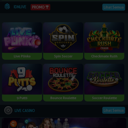
IDNLIVE
Lihat Semua
PROMO
Live Plinko
Spin Soccer
Checkmate Rush
9 Putts
Bounce Roulette
Soccer Roulette
Lihat Semua
LIVE CASINO