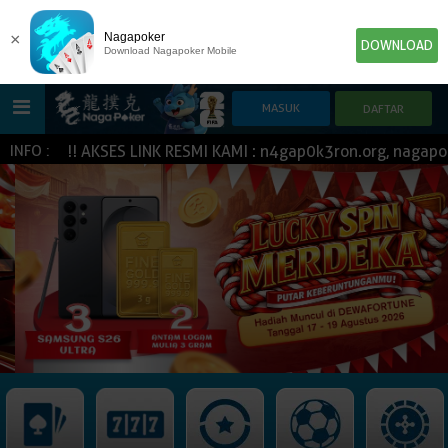
×
Nagapoker
DOWNLOAD
Download Nagapoker Mobile
H !!! AKSES LINK RESMI KAMI : n4gap0k3ron.org, nagapokw
INFO :
HOME
POKER
SLOT GAME
IDN E-LOTTERY
NEW
NEW
SPORTBOOK
LIVE CASINO
IDNLIVE
NEW
TOGEL
ESPORTS
ARCADE
NEW
NEW
NEW
IDNTRADE
TEMBAK IKAN
IDNRAFFLE