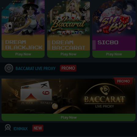
Play Now
Play Now
Play Now
PROMO
BACCARAT LIVE PROXY
Play Now
NEW
IDNMAX