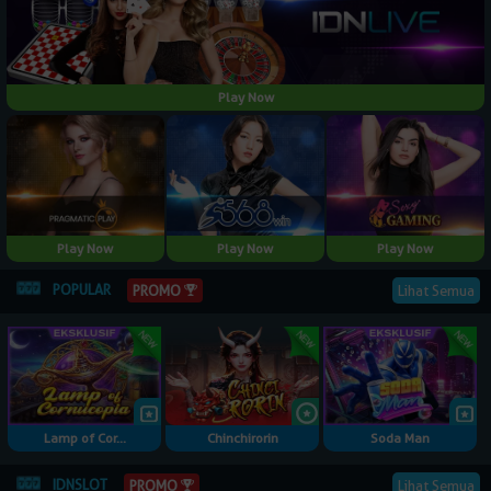
Play Now
Play Now
Play Now
Play Now
POPULAR
Lihat Semua
PROMO
Lamp of Cor...
Chinchirorin
Soda Man
IDNSLOT
Lihat Semua
PROMO