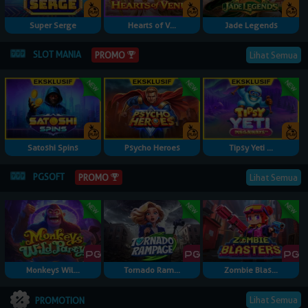
Super Serge
Hearts of V...
Jade Legends
SLOT MANIA
Lihat Semua
PROMO
Satoshi Spins
Psycho Heroes
Tipsy Yeti ...
PGSOFT
Lihat Semua
PROMO
Monkeys Wil...
Tornado Ram...
Zombie Blas...
Lihat Semua
PROMOTION