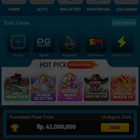
NEW
POKER
SLOTS
IDNLOTTERY
SPORTBOOKS
LIVE CASINO
TANGKAS
RTP
Slots Game
Lihat Semua
DEPOSIT
WITHDRAW
Idnslot
Pgsoft
Pragmatic
Slot Mania
No Limit City
PROMOSI
HOT PICK
RTP up to 97%
DOWNLOAD
REFERRAL
JACKPOT
Tournament Poker Prizes
10 August 2026
VIP MEMBER
Rp. 41,000,000
HUBUNGI KAMI