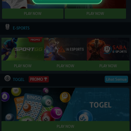
E-SPORTS
Lihat Semua
PROMO
TOGEL